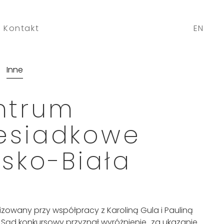
Kontakt
EN
Inne
ntrum
esiadkowe
lsko-Biała
lizowany przy współpracy z Karoliną Gula i Pauliną
 Sąd konkursowy przyznał wyróżnienie „za ukazanie