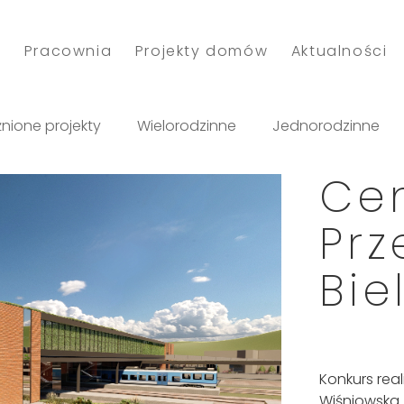
o
Pracownia
Projekty domów
Aktualności
nione projekty
Wielorodzinne
Jednorodzinne
Ce
Prz
Bie
Konkurs rea
Wiśniowska.