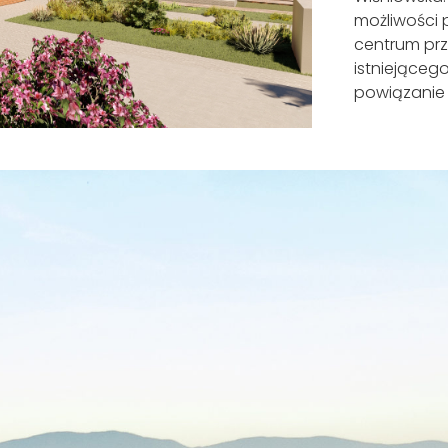
możliwości 
centrum pr
istniejąceg
powiązanie 